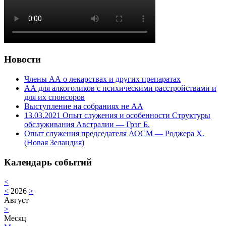
Новости
Члены АА о лекарствах и других препаратах
АА для алкоголиков с психическими расстройствами и
для их спонсоров
Выступление на собраниях не АА
13.03.2021 Опыт служения и особенности Структуры
обслуживания Австралии — Грэг Б.
Опыт служения председателя АОСМ — Роджера Х.
(Новая Зеландия)
Календарь событий
<
<
2026
>
Август
>
Месяц