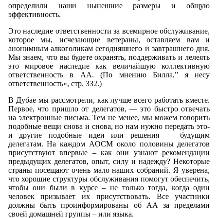
определили наши нынешние размеры и общую
эффективность.
Это наследие ответственности за всемирное обслуживание,
которое мы, исчезающие ветераны, оставляем вам и
анонимным алкоголикам сегодняшнего и завтрашнего дня.
Мы знаем, что вы будете охранять, поддерживать и лелеять
это мировое наследие как величайшую коллективную
ответственность в АА. (По мнению Билла,” я несу
ответственность», стр. 332.)
В Дубае мы рассмотрели, как лучше всего работать вместе.
Первое, что пришло от делегатов, — это быстро отвечать
на электронные письма. Тем не менее, мы можем говорить
подобные вещи снова и снова, но нам нужно передать это-
и другие подобные идеи или решения — будущим
делегатам. На каждом AOСM около половины делегатов
присутствуют впервые – как они узнают рекомендации
предыдущих делегатов, опыт, силу и надежду? Некоторые
страны посещают очень мало наших собраний. Я уверена,
что хорошие структуры обслуживания помогут обеспечить,
чтобы они были в курсе – не только тогда, когда один
человек призывает их присутствовать. Все участники
должны быть проинформированы об АА за пределами
своей домашней группы – или языка.