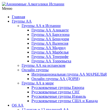
Перейти
к
Меню
Анонимные Алкоголики Испании
Русскоязычное сообщество АА в Испании. Группы АА в
содержимому
Барселоне, Бенедорме, Валенсии, Мадриде, Марбелье,
Главная
Торревьехе и на о. Тенерифе
Группы АА
Группы АА в Испании
Группы АА Аликанте
Группы АА Барселона
Группы АА Бенидорм
Группы АА Валенсия
Группы АА Мадрид
Группы АА Марбелья
Группы АА Тенерифе
Группы АА Торревьеха
Группы АА на испанском
Онлайн группы
Интернациональная группа АА МАРБЕЛЬЯ
Онлайн группы АА (ДОРИ)
Группы АА в мире
Русскоязычные группы Европа
Русскоязычные группы СНГ
Русскоязычные группы Израиль
Русскоязычные группы США и Канада
Об АА
12 шагов и 12 традиций АА