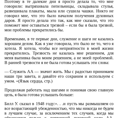
Поэтому в те далекие дни я просто делала то, что мне
говорили: вытряхивала пепельницы, складывала стулья,
развешивала плакаты, мыла или сушила чашки. Никто не
говорил мне, что это было началом получения духовных
даров. Я просто делала это так, как мне сказали, что это
поможет мне оставаться трезвой – если бы я была трезвой,
мои проблемы прекратились бы.
Временами, в те первые дни, служение и шаги не казались
хорошим делом. Как я уже говорила, это было не то, чего я
хотела. Я хотела, чтобы все неприятности в моей жизни
прекратились. Трезвость не казалась мне решением, для
меня выпивка была моим решением, а не моей проблемой.
В ранней трезвости я не была готова услышать эти слова:
— Служить АА — значит жить. Мы с радостью принимаем
наши три завета, и давайте его сохраним и используем с
умом. «(Язык сердца, стр.)
Продолжая работать над шагами и понимая свою главную
цель, я была готова услышать больше:
Билл У. сказал в 1948 году:». . .и пусть мы размышляем со
все возрастающей убежденностью, что мы никогда не будем
в лучшем случае, за исключением тех случаев, когда мы
обращаемся только к первичной духовной цели АА,