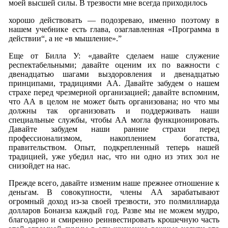
моей высшей силы. В трезвости мне всегда приходилось
хорошо действовать — подозреваю, именно поэтому в
нашем учебнике есть глава, озаглавленная «Программа в
действии“, а не «в мышление».”
Еще от Билла У: «давайте сделаем наше служение
респектабельными; давайте оценим их по важности с
двенадцатью шагами выздоровления и двенадцатью
принципами, традициями АА. Давайте забудем о нашем
страхе перед чрезмерной организацией; давайте вспомним,
что АА в целом не может быть организована; но что мы
должны так организовать и поддерживать наши
специальные службы, чтобы АА могла функционировать.
Давайте забудем наши ранние страхи перед
профессионализмом, накоплением богатства,
правительством. Опыт, подкрепленный теперь нашей
традицией, уже убедил нас, что ни одно из этих зол не
снизойдет на нас.
Прежде всего, давайте изменим наше прежнее отношение к
деньгам. В совокупности, члены АА зарабатывают
огромный доход из-за своей трезвости, это полмиллиарда
долларов Бонанза каждый год. Разве мы не можем мудро,
благодарно и смиренно реинвестировать крошечную часть