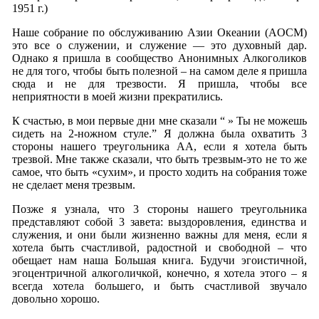
1951 г.)
Наше собрание по обслуживанию Азии Океании (AOСM)
это все о служении, и служение — это духовный дар.
Однако я пришла в сообщество Анонимных Алкоголиков
не для того, чтобы быть полезной – на самом деле я пришла
сюда и не для трезвости. Я пришла, чтобы все
неприятности в моей жизни прекратились.
К счастью, в мои первые дни мне сказали “ » Ты не можешь
сидеть на 2-ножном стуле.” Я должна была охватить 3
стороны нашего треугольника АА, если я хотела быть
трезвой. Мне также сказали, что быть трезвым-это не то же
самое, что быть «сухим», и просто ходить на собрания тоже
не сделает меня трезвым.
Позже я узнала, что 3 стороны нашего треугольника
представляют собой 3 завета: выздоровления, единства и
служения, и они были жизненно важны для меня, если я
хотела быть счастливой, радостной и свободной – что
обещает нам наша Большая книга. Будучи эгоистичной,
эгоцентричной алкоголичкой, конечно, я хотела этого – я
всегда хотела большего, и быть счастливой звучало
довольно хорошо.