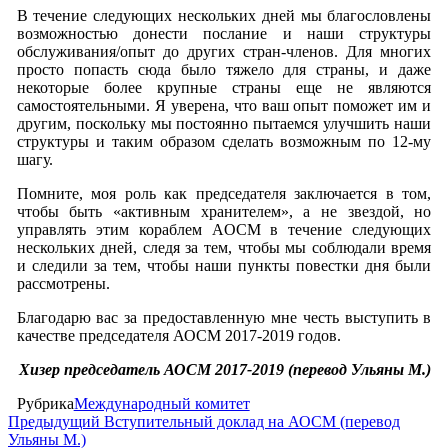
В течение следующих нескольких дней мы благословлены
возможностью донести послание и наши структуры
обслуживания/опыт до других стран-членов. Для многих
просто попасть сюда было тяжело для страны, и даже
некоторые более крупные страны еще не являются
самостоятельными. Я уверена, что ваш опыт поможет им и
другим, поскольку мы постоянно пытаемся улучшить наши
структуры и таким образом сделать возможным по 12-му
шагу.
Помните, моя роль как председателя заключается в том,
чтобы быть «активным хранителем», а не звездой, но
управлять этим кораблем AOСM в течение следующих
нескольких дней, следя за тем, чтобы мы соблюдали время
и следили за тем, чтобы наши пункты повестки дня были
рассмотрены.
Благодарю вас за предоставленную мне честь выступить в
качестве председателя АОСМ 2017-2019 годов.
Хизер председатель АОСМ 2017-2019 (перевод Ульяны М.)
Рубрика
Международный комитет
Навигация
Предыдущая
Предыдущий
Вступительный доклад на АОСМ (перевод
запись
Ульяны М.)