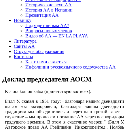
Исторические вехи АА
История АА в Испании
Презентация АА
Новичку
Подходит ли вам АА?
Вопросы новых членов
Видео об АА — EN LA PLAYA
Литература
Сайты АА
Структура обслуживания
Контакты
Как с нами связаться
Инфолинии русскоязычного содружества АА
Доклад председателя АОСМ
Kia ora koutou katoa (приветствую вас всех).
Билл У. сказал в 1951 году: «благодаря нашим двенадцати
шагам мы выздоровели, благодаря нашим двенадцати
традициям мы объединились и через наш третий завет –
служение – мы пронесем послание АА через все коридоры
грядущего времени. В этом я счастливо уверен.” (Билл У.
Авторское право АА Грейпвайн, Инкорпорейтед., Ноябрь