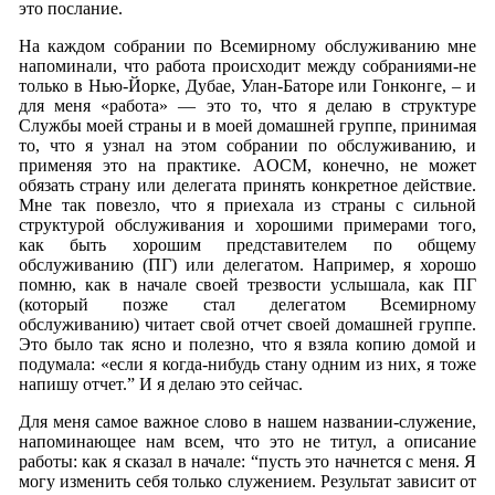
это послание.
На каждом собрании по Всемирному обслуживанию мне
напоминали, что работа происходит между собраниями-не
только в Нью-Йорке, Дубае, Улан-Баторе или Гонконге, – и
для меня «работа» — это то, что я делаю в структуре
Службы моей страны и в моей домашней группе, принимая
то, что я узнал на этом собрании по обслуживанию, и
применяя это на практике. AOСM, конечно, не может
обязать страну или делегата принять конкретное действие.
Мне так повезло, что я приехала из страны с сильной
структурой обслуживания и хорошими примерами того,
как быть хорошим представителем по общему
обслуживанию (ПГ) или делегатом. Например, я хорошо
помню, как в начале своей трезвости услышала, как ПГ
(который позже стал делегатом Всемирному
обслуживанию) читает свой отчет своей домашней группе.
Это было так ясно и полезно, что я взяла копию домой и
подумала: «если я когда-нибудь стану одним из них, я тоже
напишу отчет.” И я делаю это сейчас.
Для меня самое важное слово в нашем названии-служение,
напоминающее нам всем, что это не титул, а описание
работы: как я сказал в начале: “пусть это начнется с меня. Я
могу изменить себя только служением. Результат зависит от