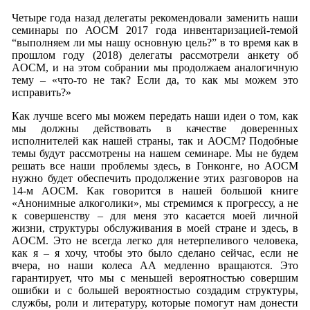
Четыре года назад делегаты рекомендовали заменить наши
семинары по АОСМ 2017 года инвентаризацией-темой
“выполняем ли мы нашу основную цель?” в то время как в
прошлом году (2018) делегаты рассмотрели анкету об
AOСM, и на этом собрании мы продолжаем аналогичную
тему – «что-то не так? Если да, то как мы можем это
исправить?»
Как лучше всего мы можем передать наши идеи о том, как
мы должны действовать в качестве доверенных
исполнителей как нашей страны, так и АОСМ? Подобные
темы будут рассмотрены на нашем семинаре. Мы не будем
решать все наши проблемы здесь, в Гонконге, но AOСM
нужно будет обеспечить продолжение этих разговоров на
14-м AOСM. Как говорится в нашей большой книге
«Анонимные алкоголики», мы стремимся к прогрессу, а не
к совершенству – для меня это касается моей личной
жизни, структуры обслуживания в моей стране и здесь, в
AOСM. Это не всегда легко для нетерпеливого человека,
как я – я хочу, чтобы это было сделано сейчас, если не
вчера, но наши колеса AA медленно вращаются. Это
гарантирует, что мы с меньшей вероятностью совершим
ошибки и с большей вероятностью создадим структуры,
службы, роли и литературу, которые помогут нам донести