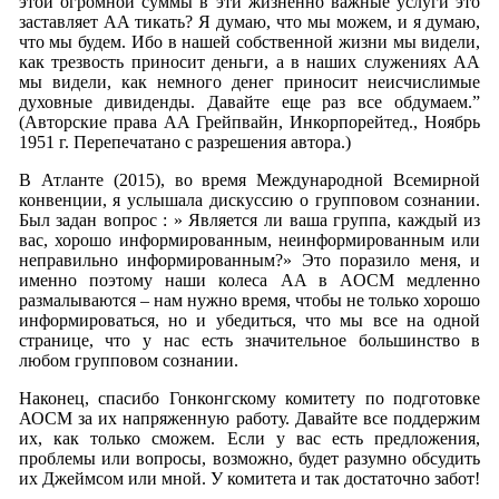
этой огромной суммы в эти жизненно важные услуги это
заставляет АА тикать? Я думаю, что мы можем, и я думаю,
что мы будем. Ибо в нашей собственной жизни мы видели,
как трезвость приносит деньги, а в наших служениях АА
мы видели, как немного денег приносит неисчислимые
духовные дивиденды. Давайте еще раз все обдумаем.”
(Авторские права АА Грейпвайн, Инкорпорейтед., Ноябрь
1951 г. Перепечатано с разрешения автора.)
В Атланте (2015), во время Международной Всемирной
конвенции, я услышала дискуссию о групповом сознании.
Был задан вопрос : » Является ли ваша группа, каждый из
вас, хорошо информированным, неинформированным или
неправильно информированным?» Это поразило меня, и
именно поэтому наши колеса AA в AOСM медленно
размалываются – нам нужно время, чтобы не только хорошо
информироваться, но и убедиться, что мы все на одной
странице, что у нас есть значительное большинство в
любом групповом сознании.
Наконец, спасибо Гонконгскому комитету по подготовке
АОСМ за их напряженную работу. Давайте все поддержим
их, как только сможем. Если у вас есть предложения,
проблемы или вопросы, возможно, будет разумно обсудить
их Джеймсом или мной. У комитета и так достаточно забот!