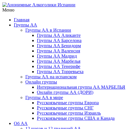
Перейти
к
Меню
Анонимные Алкоголики Испании
Русскоязычное сообщество АА в Испании. Группы АА в
содержимому
Барселоне, Бенедорме, Валенсии, Мадриде, Марбелье,
Главная
Торревьехе и на о. Тенерифе
Группы АА
Группы АА в Испании
Группы АА Аликанте
Группы АА Барселона
Группы АА Бенидорм
Группы АА Валенсия
Группы АА Мадрид
Группы АА Марбелья
Группы АА Тенерифе
Группы АА Торревьеха
Группы АА на испанском
Онлайн группы
Интернациональная группа АА МАРБЕЛЬЯ
Онлайн группы АА (ДОРИ)
Группы АА в мире
Русскоязычные группы Европа
Русскоязычные группы СНГ
Русскоязычные группы Израиль
Русскоязычные группы США и Канада
Об АА
12 шагов и 12 традиций АА