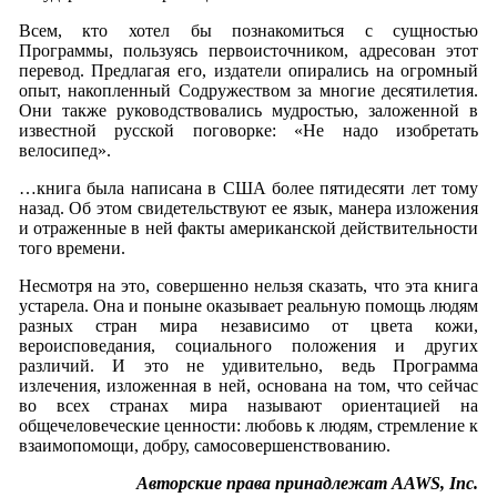
Всем, кто хотел бы познакомиться с сущностью
Программы, пользуясь первоисточником, адресован этот
перевод. Предлагая его, издатели опирались на огромный
опыт, накопленный Содружеством за многие десятилетия.
Они также руководствовались мудростью, заложенной в
известной русской поговорке: «Не надо изобретать
велосипед».
…книга была написана в США более пятидесяти лет тому
назад. Об этом свидетельствуют ее язык, манера изложения
и отраженные в ней факты американской действительности
того времени.
Несмотря на это, совершенно нельзя сказать, что эта книга
устарела. Она и поныне оказывает реальную помощь людям
разных стран мира независимо от цвета кожи,
вероисповедания, социального положения и других
различий. И это не удивительно, ведь Программа
излечения, изложенная в ней, основана на том, что сейчас
во всех странах мира называют ориентацией на
общечеловеческие ценности: любовь к людям, стремление к
взаимопомощи, добру, самосовершенствованию.
Авторские права принадлежат AAWS, Inc.