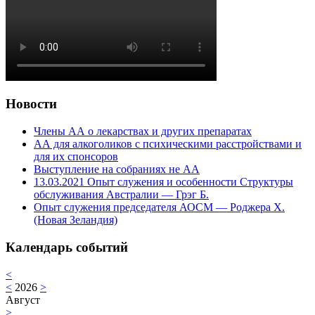
Новости
Члены АА о лекарствах и других препаратах
АА для алкоголиков с психическими расстройствами и
для их спонсоров
Выступление на собраниях не АА
13.03.2021 Опыт служения и особенности Структуры
обслуживания Австралии — Грэг Б.
Опыт служения председателя АОСМ — Роджера Х.
(Новая Зеландия)
Календарь событий
<
<
2026
>
Август
>