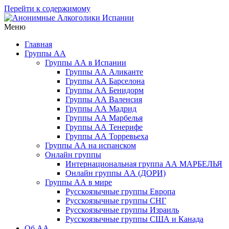
Перейти к содержимому
Меню
Анонимные Алкоголики Испании
Русскоязычное сообщество АА в Испании. Группы АА в Барсело
Главная
Группы АА
Группы АА в Испании
Группы АА Аликанте
Группы АА Барселона
Группы АА Бенидорм
Группы АА Валенсия
Группы АА Мадрид
Группы АА Марбелья
Группы АА Тенерифе
Группы АА Торревьеха
Группы АА на испанском
Онлайн группы
Интернациональная группа АА МАРБЕЛЬЯ
Онлайн группы АА (ДОРИ)
Группы АА в мире
Русскоязычные группы Европа
Русскоязычные группы СНГ
Русскоязычные группы Израиль
Русскоязычные группы США и Канада
Об АА