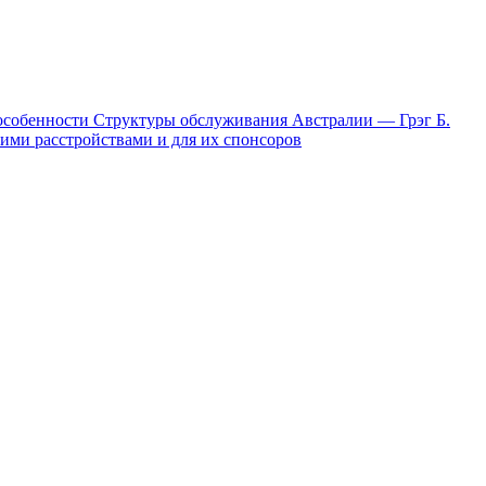
 особенности Структуры обслуживания Австралии — Грэг Б.
ими расстройствами и для их спонсоров