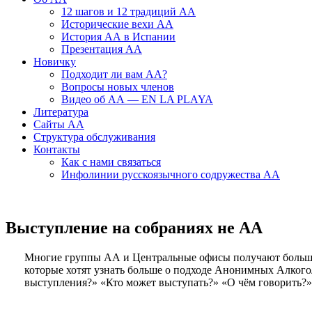
12 шагов и 12 традиций АА
Исторические вехи АА
История АА в Испании
Презентация АА
Новичку
Подходит ли вам АА?
Вопросы новых членов
Видео об АА — EN LA PLAYA
Литература
Сайты АА
Структура обслуживания
Контакты
Как с нами связаться
Инфолинии русскоязычного содружества АА
Выступление на собраниях не АА
Многие группы АА и Центральные офисы получают большое 
которые хотят узнать больше о подходе Анонимных Алкогол
выступления?» «Кто может выступать?» «О чём говорить?»