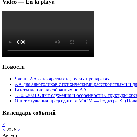
Video — En la playa
Новости
Члены АА о лекарствах и других препаратах
АА для алкоголиков с психическими расстройствами и дл
Выступление на собраниях не АА
13.03.2021 Опыт служения и особенности Структуры обс
Опыт служения председателя АОСМ — Роджера Х. (Нова
Календарь событий
<
<
2026
>
Август