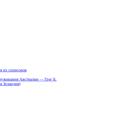
я их спонсоров
луживания Австралии — Грэг Б.
я Зеландия)