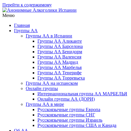
Перейти к содержимому
Меню
Анонимные Алкоголики Испании
Русскоязычное сообщество АА в Испании. Группы АА в
Барселоне, Бенедорме, Валенсии, Мадриде, Марбелье,
Главная
Торревьехе и на о. Тенерифе
Группы АА
Группы АА в Испании
Группы АА Аликанте
Группы АА Барселона
Группы АА Бенидорм
Группы АА Валенсия
Группы АА Мадрид
Группы АА Марбелья
Группы АА Тенерифе
Группы АА Торревьеха
Группы АА на испанском
Онлайн группы
Интернациональная группа АА МАРБЕЛЬЯ
Онлайн группы АА (ДОРИ)
Группы АА в мире
Русскоязычные группы Европа
Русскоязычные группы СНГ
Русскоязычные группы Израиль
Русскоязычные группы США и Канада
Об АА