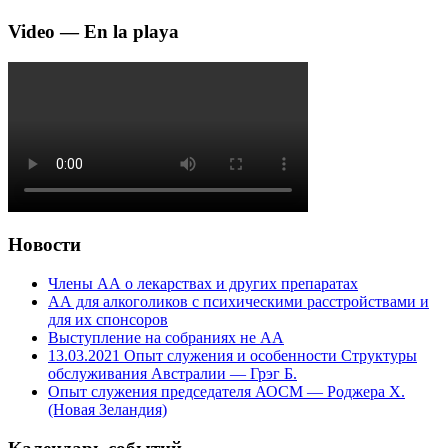
Video — En la playa
Новости
Члены АА о лекарствах и других препаратах
АА для алкоголиков с психическими расстройствами и
для их спонсоров
Выступление на собраниях не АА
13.03.2021 Опыт служения и особенности Структуры
обслуживания Австралии — Грэг Б.
Опыт служения председателя АОСМ — Роджера Х.
(Новая Зеландия)