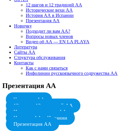
12 шагов и 12 традиций АА
Исторические вехи АА
История АА в Испании
Презентация АА
Новичку
Подходит ли вам АА?
Вопросы новых членов
Видео об АА — EN LA PLAYA
Литература
Сайты АА
Структура обслуживания
Контакты
Как с нами связаться
Инфолинии русскоязычного содружества АА
Презентация АА
Что такое АА
12 шагов 12 традиций АА
Исторические вехи АА
История АА в Испании
Презентация АА