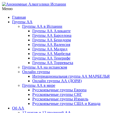
Перейти
к
Меню
Анонимные Алкоголики Испании
Русскоязычное сообщество АА в Испании. Группы АА в
содержимому
Барселоне, Бенедорме, Валенсии, Мадриде, Марбелье,
Главная
Торревьехе и на о. Тенерифе
Группы АА
Группы АА в Испании
Группы АА Аликанте
Группы АА Барселона
Группы АА Бенидорм
Группы АА Валенсия
Группы АА Мадрид
Группы АА Марбелья
Группы АА Тенерифе
Группы АА Торревьеха
Группы АА на испанском
Онлайн группы
Интернациональная группа АА МАРБЕЛЬЯ
Онлайн группы АА (ДОРИ)
Группы АА в мире
Русскоязычные группы Европа
Русскоязычные группы СНГ
Русскоязычные группы Израиль
Русскоязычные группы США и Канада
Об АА
12 шагов и 12 традиций АА