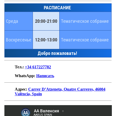
РАСПИСАНИЕ
Среда
20:00-21:00
Тематическое собрание
Воскресенье
12:00-13:00
Тематическое собрание
Добро пожаловать!
Тел.:
+34 617227782
WhatsApp:
Написать
Адрес:
Carrer D’Atzeneta, Quatre Carreres, 46004
València, Spain