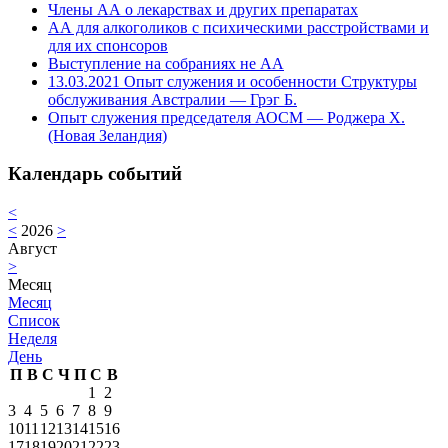
Члены АА о лекарствах и других препаратах
АА для алкоголиков с психическими расстройствами и
для их спонсоров
Выступление на собраниях не АА
13.03.2021 Опыт служения и особенности Структуры
обслуживания Австралии — Грэг Б.
Опыт служения председателя АОСМ — Роджера Х.
(Новая Зеландия)
Календарь событий
<
<
2026
>
Август
>
Месяц
Месяц
Список
Неделя
День
П
В
С
Ч
П
С
В
1
2
3
4
5
6
7
8
9
10
11
12
13
14
15
16
17
18
19
20
21
22
23