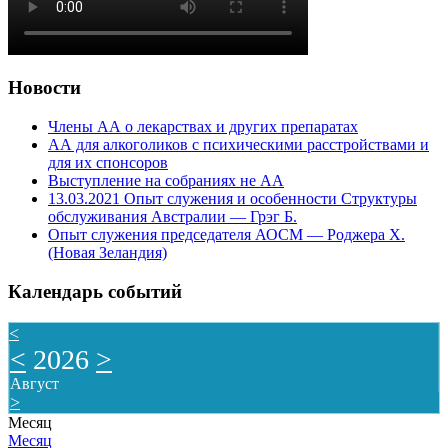
Новости
Члены АА о лекарствах и других препаратах
АА для алкоголиков с психическими расстройствами и
для их спонсоров
Выступление на собраниях не АА
13.03.2021 Опыт служения и особенности Структуры
обслуживания Австралии — Грэг Б.
Опыт служения председателя АОСМ — Роджера Х.
(Новая Зеландия)
Календарь событий
<
<
2026
>
Август
>
Месяц
Месяц