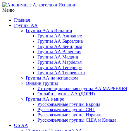
Перейти
к
Меню
Анонимные Алкоголики Испании
Русскоязычное сообщество АА в Испании. Группы АА в
содержимому
Барселоне, Бенедорме, Валенсии, Мадриде, Марбелье,
Главная
Торревьехе и на о. Тенерифе
Группы АА
Группы АА в Испании
Группы АА Аликанте
Группы АА Барселона
Группы АА Бенидорм
Группы АА Валенсия
Группы АА Мадрид
Группы АА Марбелья
Группы АА Тенерифе
Группы АА Торревьеха
Группы АА на испанском
Онлайн группы
Интернациональная группа АА МАРБЕЛЬЯ
Онлайн группы АА (ДОРИ)
Группы АА в мире
Русскоязычные группы Европа
Русскоязычные группы СНГ
Русскоязычные группы Израиль
Русскоязычные группы США и Канада
Об АА
12 шагов и 12 традиций АА