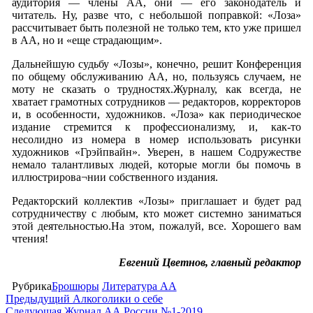
аудитория — члены АА, они — его законодатель и
читатель. Ну, разве что, с небольшой поправкой: «Лоза»
рассчитывает быть полезной не только тем, кто уже пришел
в АА, но и «еще страдающим».
Дальнейшую судьбу «Лозы», конечно, решит Конференция
по общему обслуживанию АА, но, пользуясь случаем, не
моту не сказать о трудностях.Журналу, как всегда, не
хватает грамотных сотрудников — редакторов, корректоров
и, в особенности, художников. «Лоза» как периодическое
издание стремится к профессионализму, и, как-то
несолидно из номера в номер использовать рисунки
художников «Грэйпвайн». Уверен, в нашем Содружестве
немало талантливых людей, которые могли бы помочь в
иллюстрирова¬нии собственного издания.
Редакторский коллектив «Лозы» приглашает и будет рад
сотрудничеству с любым, кто может системно заниматься
этой деятельностью.На этом, пожалуй, все. Хорошего вам
чтения!
Евгений Цветнов, главный редактор
Рубрика
Брошюры
Литература АА
Навигация
Предыдущая
Предыдущий
Алкоголики о себе
запись
Следующая
Следующая
Журнал АА России №1-2019