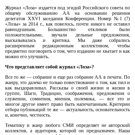
Журнал «Лоза» издается под эгидой Российского совета по
общему обслуживанию АА на основании решения
делегатов XXVI заседания Конференции. Номер №1 (7)
«Лозы» за 2014 г., как повелось, почти никого не оставил
равнодушным. Большинство откликов были
положительными, звучали дельные предложения,
высказывалась и критика. Мы даже собрались
расширенным редакционным коллективом, чтобы
предметно поговорить о том, чего изданию не хватает и как
можно его улучшить.
Что представляет собой журнал «Лоза»?
Все то же — собрание и еще раз собрание АА в печати. По
жанру, это далеко не только повествование о том, как пил и
как выздоравливал. Рассказы о своей жизни и жизни в
группе, Шаги, Традиции, соображения, предложения о
служении, сомнения, мнения, полемика, — все это и
многое другое имеет право быть напечатанным. Критерии
отбора публикаций те же — актуальность, основательность
и, конечно, честность.
Тематику и жанр любого СМИ определяет не авторский
коллектив, а аудитория, которой он предназначен. Наша