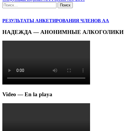
по
запись
Найти:
записям
РЕЗУЛЬТАТЫ АНКЕТИРОВАНИЯ ЧЛЕНОВ АА
НАДЕЖДА — АНОНИМНЫЕ АЛКОГОЛИКИ
Video — En la playa