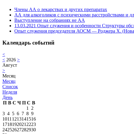
Члены АА о лекарствах и других препаратах
АА для алкоголиков с психическими расстройствами и дл
Выступление на собраниях не АА
13.03.2021 Опыт служения и особенности Структуры обс
Опыт служения председателя АОСМ — Роджера Х. (Нова
Календарь событий
<
<
2026
>
Август
>
Месяц
Месяц
Список
Неделя
День
П
В
С
Ч
П
С
В
1
2
3
4
5
6
7
8
9
10
11
12
13
14
15
16
17
18
19
20
21
22
23
24
25
26
27
28
29
30