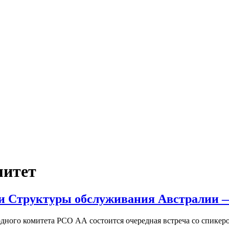
митет
ти Структуры обслуживания Австралии —
родного комитета РСО АА состоится очередная встреча со спи