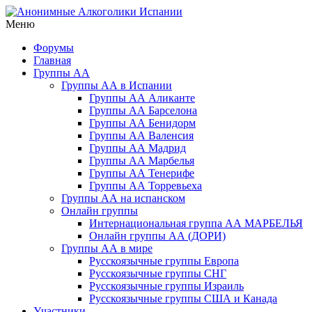
Перейти
к
Меню
Анонимные Алкоголики Испании
Русскоязычное сообщество АА в Испании. Группы АА в Барсело
содержимому
Форумы
Главная
Группы АА
Группы АА в Испании
Группы АА Аликанте
Группы АА Барселона
Группы АА Бенидорм
Группы АА Валенсия
Группы АА Мадрид
Группы АА Марбелья
Группы АА Тенерифе
Группы АА Торревьеха
Группы АА на испанском
Онлайн группы
Интернациональная группа АА МАРБЕЛЬЯ
Онлайн группы АА (ДОРИ)
Группы АА в мире
Русскоязычные группы Европа
Русскоязычные группы СНГ
Русскоязычные группы Израиль
Русскоязычные группы США и Канада
Участники