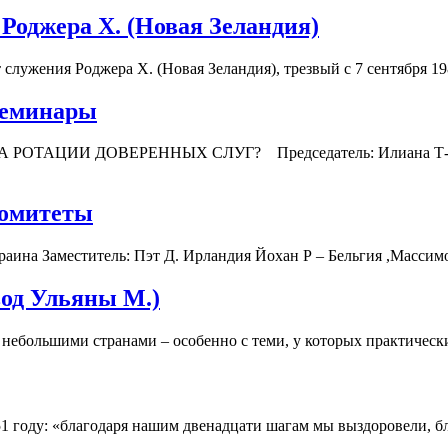
оджера Х. (Новая Зеландия)
лужения Роджера Х. (Новая Зеландия), трезвый с 7 сентября 19
Семинары
ЦИИ ДОВЕРЕННЫХ СЛУГ? Председатель: Илиана Т-Болгари
Комитеты
Заместитель: Пэт Д. Ирландия Йохан Р – Бельгия ,Массим
од Ульяны М.)
ебольшими странами – особенно с теми, у которых практическ
 1951 году: «благодаря нашим двенадцати шагам мы выздоровели, 