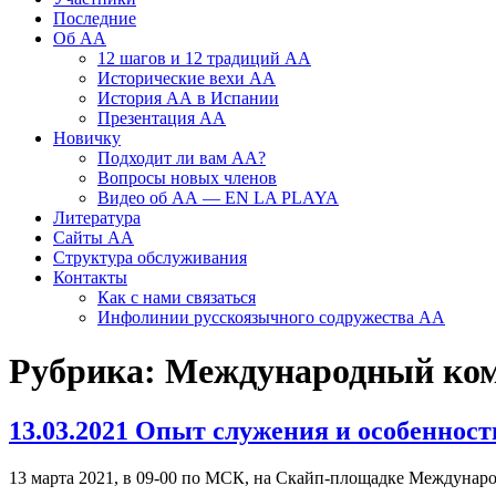
Последние
Об АА
12 шагов и 12 традиций АА
Исторические вехи АА
История АА в Испании
Презентация АА
Новичку
Подходит ли вам АА?
Вопросы новых членов
Видео об АА — EN LA PLAYA
Литература
Сайты АА
Структура обслуживания
Контакты
Как с нами связаться
Инфолинии русскоязычного содружества АА
Рубрика:
Международный ко
13.03.2021 Опыт служения и особеннос
13 марта 2021, в 09-00 по МСК, на Скайп-площадке Междуна