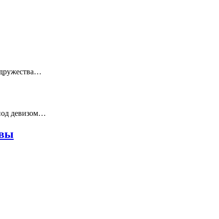
Содружества…
 под девизом…
твы