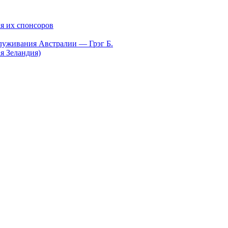
я их спонсоров
луживания Австралии — Грэг Б.
я Зеландия)