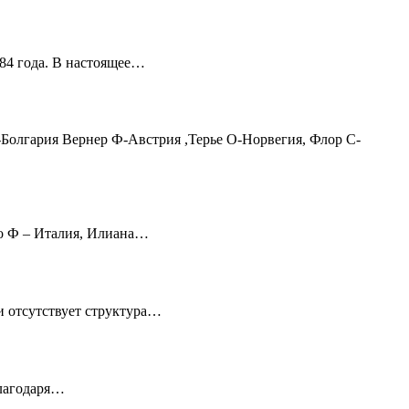
84 года. В настоящее…
я Вернер Ф-Австрия ,Терье О-Норвегия, Флор С-
о Ф – Италия, Илиана…
и отсутствует структура…
благодаря…